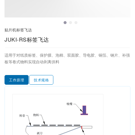
电动飞达
托盘供料器
在线打印系列
贴片机标签飞达
JUKI-RS标签飞达
贴片机标签飞达
其他典型定制飞达
适用于对纸质标签、保护膜、泡棉、双面胶、导电胶、铜箔、钢片、补强
板等卷式物料实现自动剥离供料
工作原理
技术规格