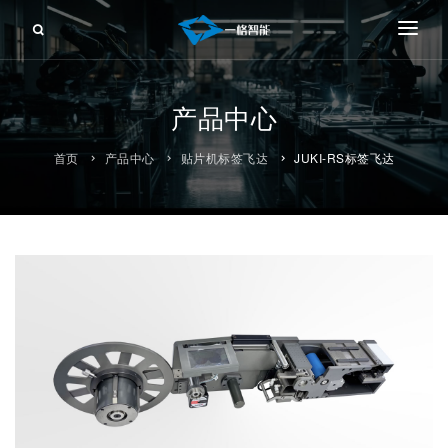
一格智能
产品中心
产品中心
前推供料器
服务支持
首页
产品中心
贴片机标签飞达
JUKI-RS标签飞达
后撤供料器
新闻资讯
片料供料器
联系我们
辊贴供料器
裁切供料器
柔性供料
柔性工作站
封装编带系列