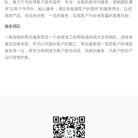
队，致力于为全球客户提供及时、专业、全面的咨询与服务，营销团队秉
电动飞达
承"以客户为导向，贴心服务；满足和超越客户的期待"的服务理念。以优
质的产品、优良的信誉、一流的服务，实现客户与自身双赢的发展目标。
托盘供料器
服务团队
在线打印系列
一格智能的售后服务部是一个由资深工程师组成的强大支持团队，训练有
贴片机标签飞达
素且经验丰富。作为公司面向客户的窗口，售后服务部一直把客户的满意
放在第一位，用专注和热情为客户提供优质、高效的服务，为客户的生产
其他典型定制飞达
运行保驾护航。