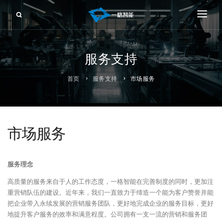
一格智能
产品中心
服务支持
前推供料器
服务支持
首页
服务支持
市场服务
后撤供料器
新闻资讯
片料供料器
联系我们
市场服务
辊贴供料器
裁切供料器
服务理念
柔性供料
高质量的服务来自于人的工作态度，一格智能在完善制度的同时，更加注
柔性工作站
重营销队伍的建设。近年来，我们一直致力于缔造一个能为客户赞誉并能
把企业带入永续发展的营销服务团队，更好地完成企业的服务目标，更好
封装编带系列
地提升客户服务的效率和满意程度。公司拥有一支一流的营销和服务团